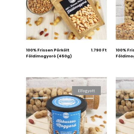
100% Frissen Pörkölt
1.790
Ft
100% Fri
Földimogyoró (450g)
Földimo
Elfogyott