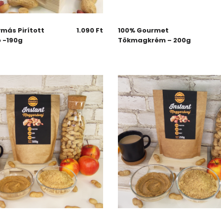
más Pirított
1.090
Ft
100% Gourmet
 -190g
Tökmagkrém – 200g