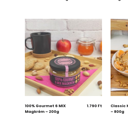
100% Gourmet 6 MIX
1.790
Ft
Classic
Magkrém – 200g
– 800g