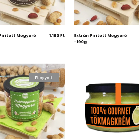
Pirított Mogyoró
1.190
Ft
Extrán Pirított Mogyoró
-190g
Elfogyott