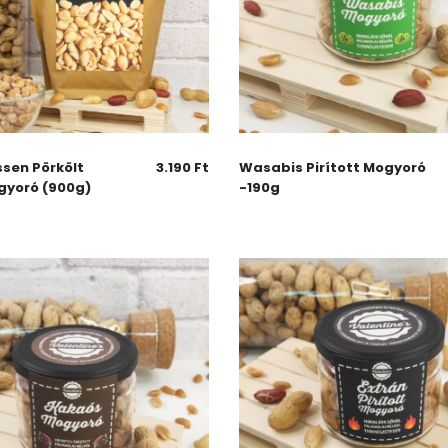
ssen Pörkölt
3.190
Ft
Wasabis Pirított Mogyoró
gyoró (900g)
-190g