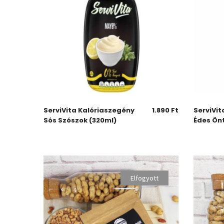
ServiVita Kalóriaszegény
1.890
Ft
ServiVit
Sós Szószok (320ml)
Édes Ön
Elfogyott