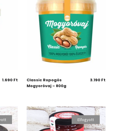
1.690
Ft
Classic Ropogós
3.190
Ft
Mogyoróvaj – 800g
yott
Elfogyott