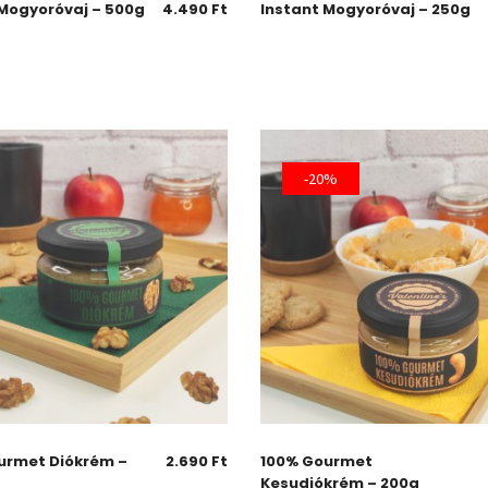
 Mogyoróvaj – 500g
4.490
Ft
Instant Mogyoróvaj – 250g
-20%
urmet Diókrém –
2.690
Ft
100% Gourmet
Kesudiókrém – 200g