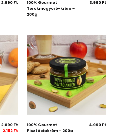
2.690
Ft
100% Gourmet
3.990
Ft
Törökmogyoró-krém –
200g
2.690
Ft
100% Gourmet
4.990
Ft
2.152
Ft
Pisztáciakrém – 200g