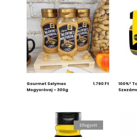
Gourmet Selymes
1.790
Ft
100%* Ta
Mogyoróvaj – 300g
Szezám
Elfogyott