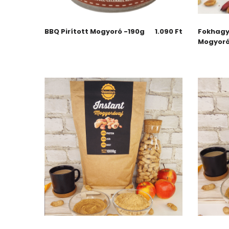
BBQ Pirított Mogyoró -190g
1.090
Ft
Fokhagy
Mogyoró