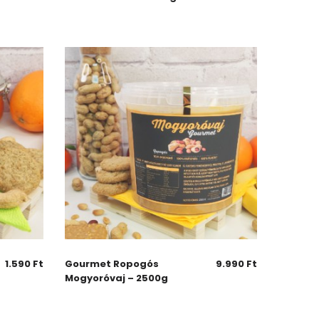
1.590
Ft
Gourmet Ropogós
9.990
Ft
Mogyoróvaj – 2500g