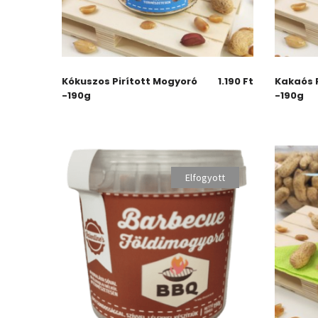
Kókuszos Pirított Mogyoró
1.190
Ft
Kakaós 
-190g
-190g
Elfogyott