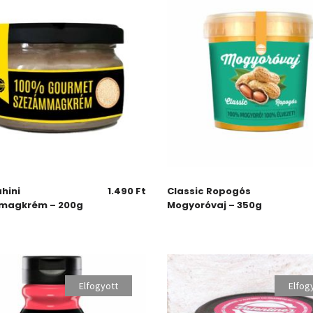
hini
1.490
Ft
Classic Ropogós
magkrém – 200g
Mogyoróvaj – 350g
Elfogyott
Elfog