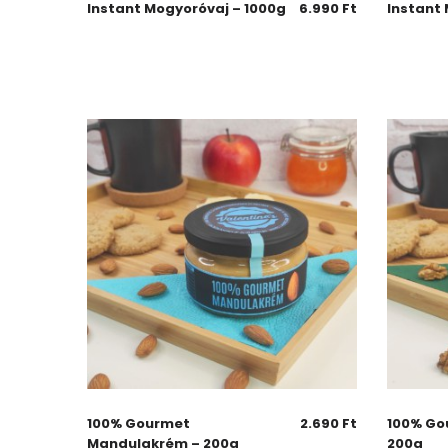
Instant Mogyoróvaj – 1000g
6.990
Ft
Instant
100% Gourmet
2.690
Ft
100% Go
Mandulakrém – 200g
200g