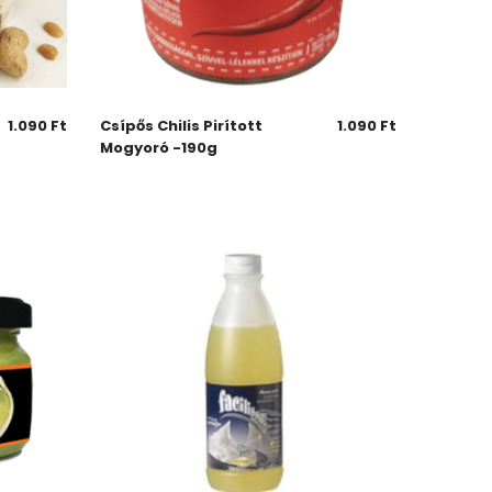
1.090
Ft
Csípős Chilis Pirított
1.090
Ft
Mogyoró -190g