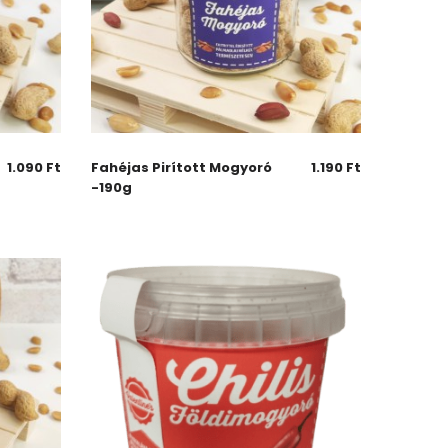
1.090
Ft
Fahéjas Pirított Mogyoró
1.190
Ft
-190g