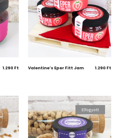
1.290
Ft
Valentine’s Eper Fitt Jam
1.290
Ft
Elfogyott