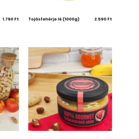
1.790
Ft
Tojásfehérje lé (1000g)
2.590
Ft