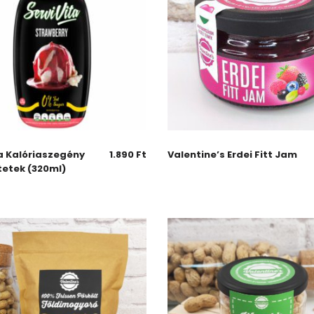
a Kalóriaszegény
1.890
Ft
Valentine’s Erdei Fitt Jam
tetek (320ml)