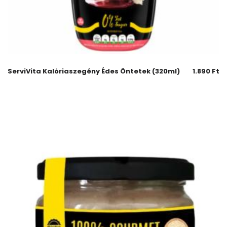
ServiVita Kalóriaszegény Édes Öntetek (320ml)
1.890
Ft