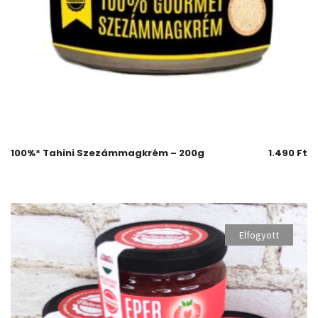
100%* Tahini Szezámmagkrém – 200g
1.490
Ft
Elfogyott