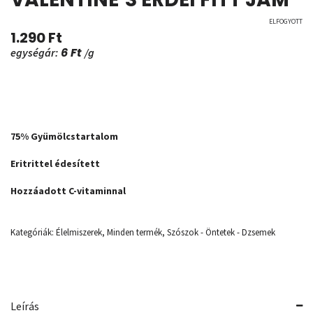
ELFOGYOTT
1.290
Ft
6
Ft
egységár:
/g
75% Gyümölcstartalom
Eritrittel édesített
Hozzáadott C-vitaminnal
Kategóriák:
Élelmiszerek
,
Minden termék
,
Szószok - Öntetek - Dzsemek
Leírás