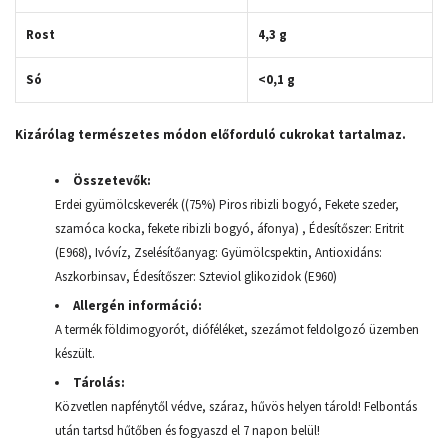
Rost
4,3 g
Só
<0,1 g
Kizárólag természetes módon előforduló cukrokat tartalmaz.
Összetevők:
Erdei gyümölcskeverék ((75%) Piros ribizli bogyó, Fekete szeder,
szamóca kocka, fekete ribizli bogyó, áfonya) , Édesítőszer: Eritrit
(E968), Ivóvíz, Zselésítőanyag: Gyümölcspektin, Antioxidáns:
Aszkorbinsav, Édesítőszer: Szteviol glikozidok (E960)
Allergén információ:
A termék földimogyorót, dióféléket, szezámot feldolgozó üzemben
készült.
Tárolás:
Közvetlen napfénytől védve, száraz, hűvös helyen tárold! Felbontás
után tartsd hűtőben és fogyaszd el 7 napon belül!