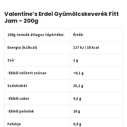
Valentine’s Erdei Gyümölcskeverék Fitt
Jam – 200g
100g termék átlagos tápértéke:
Érték:
Energia (kJ/kcal)
117 kJ / 28 kcal
Zsír
1 g
-Ebből telített zsírsav
<0,1 g
Szénhidrát
25,2 g
-Ebből cukor
4,5 g
-Ebből poliolok
20 g
Fehérje
0,9 g