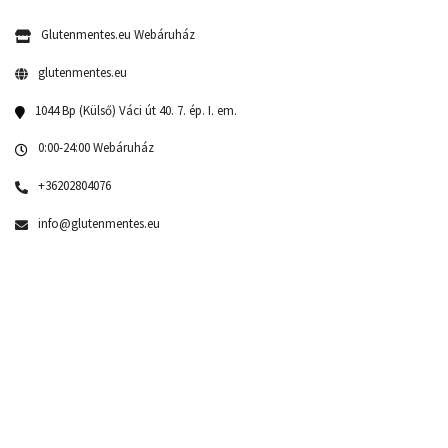
Glutenmentes.eu Webáruház
glutenmentes.eu
1044 Bp (Külső) Váci út 40. 7. ép. I. em.
0:00-24:00 Webáruház
+36202804076
info@glutenmentes.eu