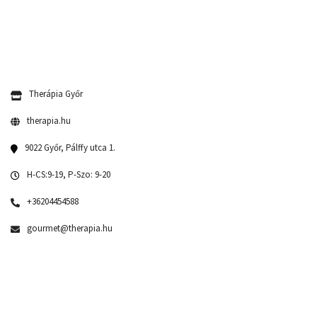
Therápia Győr
therapia.hu
9022 Győr, Pálffy utca 1.
H-CS:9-19, P-Szo: 9-20
+36204454588
gourmet@therapia.hu