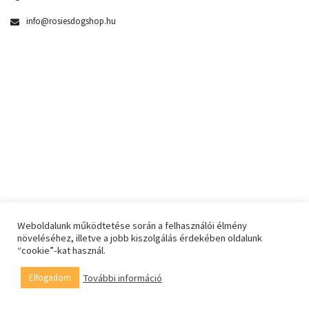
info@rosiesdogshop.hu
Weboldalunk működtetése során a felhasználói élmény
növeléséhez, illetve a jobb kiszolgálás érdekében oldalunk
“cookie”-kat használ.
Vauhaus Siófok
További információ
Elfogadom
https://www.vauhausbarf.hu/
0
8600 Siófok, Kálmán Imre sétány 12.