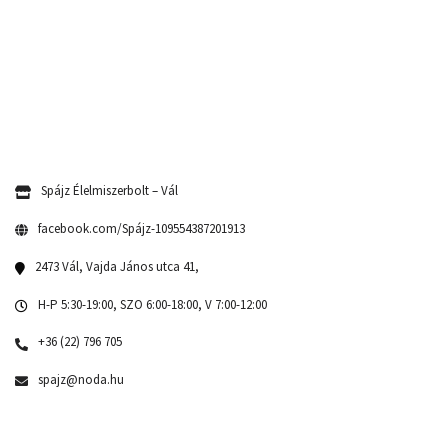
Spájz Élelmiszerbolt – Vál
facebook.com/Spájz-109554387201913
2473 Vál, Vajda János utca 41,
H-P 5:30-19:00, SZO 6:00-18:00, V 7:00-12:00
+36 (22) 796 705
spajz@noda.hu