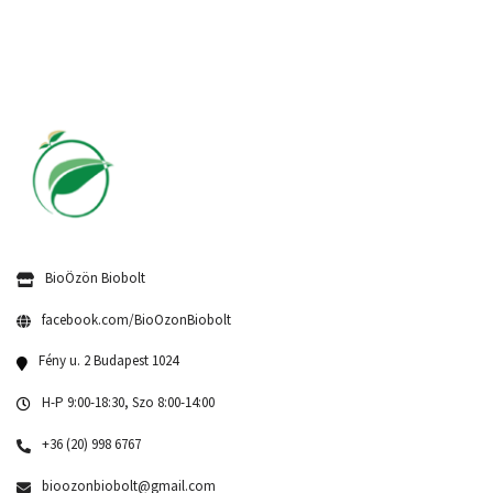
BioÖzön Biobolt
facebook.com/BioOzonBiobolt
Fény u. 2 Budapest 1024
H-P 9:00-18:30, Szo 8:00-14:00
+36 (20) 998 6767
bioozonbiobolt@gmail.com