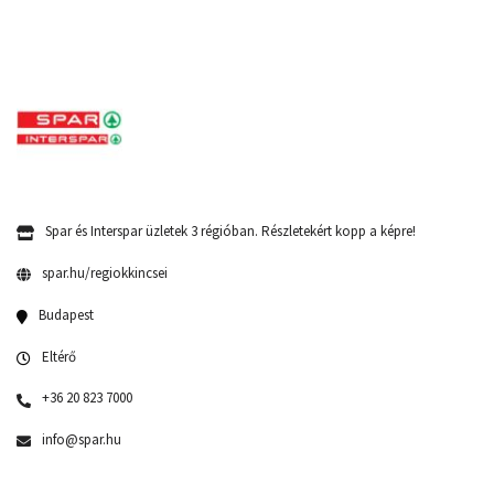
Spar és Interspar üzletek 3 régióban. Részletekért kopp a képre!
spar.hu/regiokkincsei
Budapest
Eltérő
+36 20 823 7000
info@spar.hu