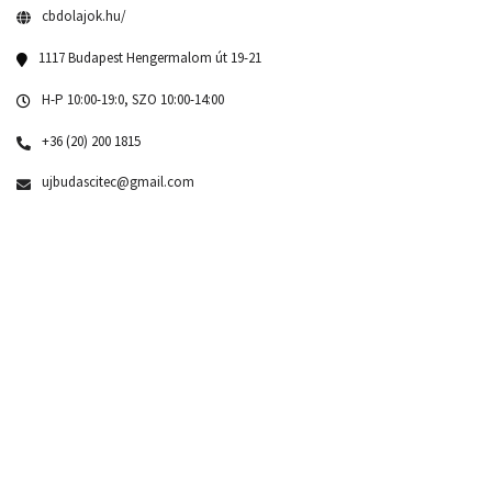
cbdolajok.hu/
1117 Budapest Hengermalom út 19-21
H-P 10:00-19:0, SZO 10:00-14:00
+36 (20) 200 1815
ujbudascitec@gmail.com