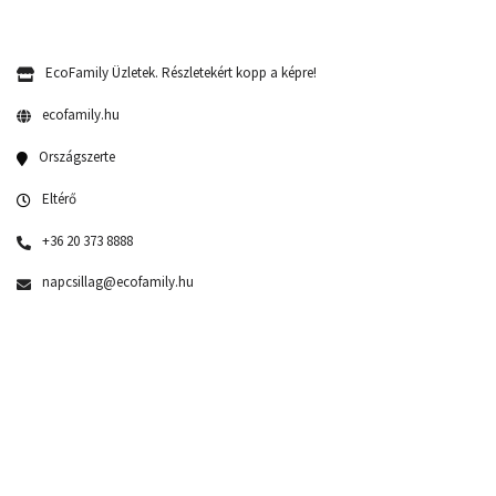
EcoFamily Üzletek. Részletekért kopp a képre!
ecofamily.hu
Országszerte
Eltérő
+36 20 373 8888
napcsillag@ecofamily.hu