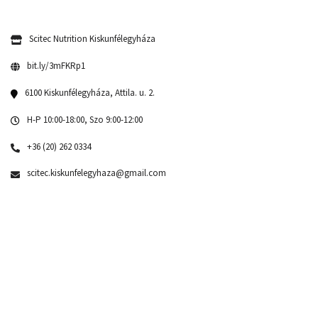
Scitec Nutrition Kiskunfélegyháza
bit.ly/3mFKRp1
6100 Kiskunfélegyháza, Attila. u. 2.
H-P 10:00-18:00, Szo 9:00-12:00
+36 (20) 262 0334
scitec.kiskunfelegyhaza@gmail.com