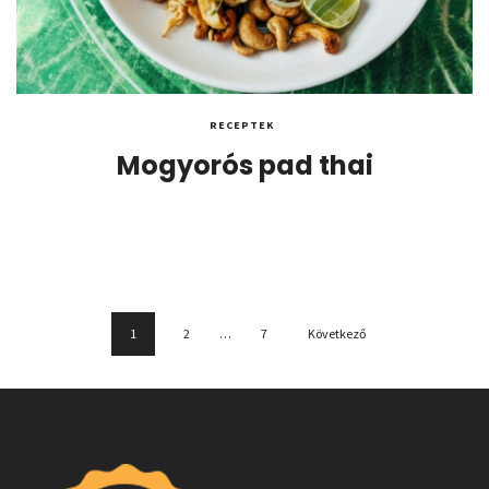
RECEPTEK
Mogyorós pad thai
1
2
…
7
Következő