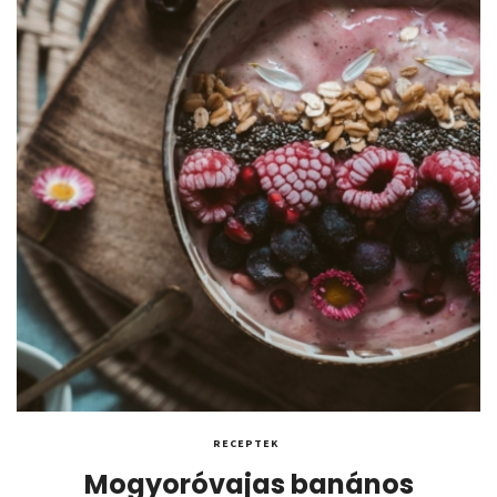
RECEPTEK
Mogyoróvajas banános