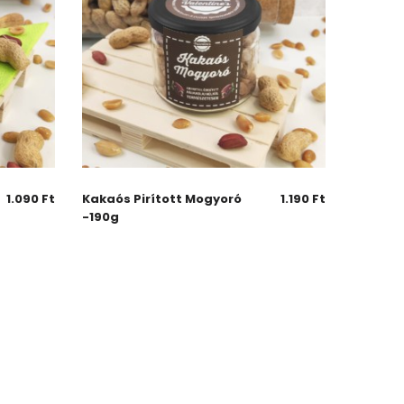
1.090
Ft
Kakaós Pirított Mogyoró
1.190
Ft
-190g