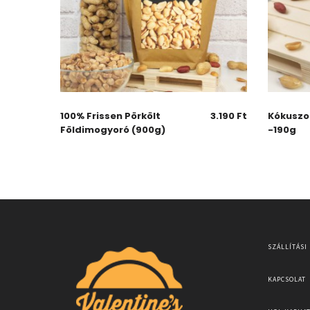
100% Frissen Pörkölt
3.190
Ft
Kókuszo
Földimogyoró (900g)
-190g
SZÁLLÍTÁSI
KAPCSOLAT