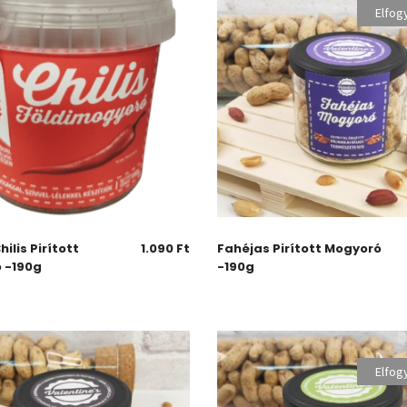
Elfog
ilis Pirított
1.090
Ft
Fahéjas Pirított Mogyoró
 -190g
-190g
Elfog