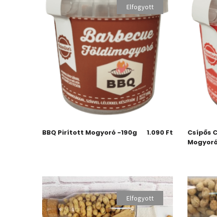
Elfogyott
BBQ Pirított Mogyoró -190g
1.090
Ft
Csípős Ch
Mogyoró
Elfogyott