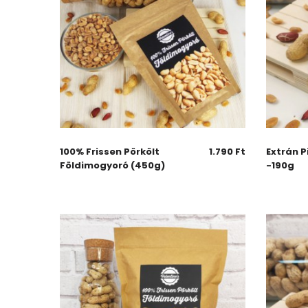
100% Frissen Pörkölt
1.790
Ft
Extrán P
Földimogyoró (450g)
-190g