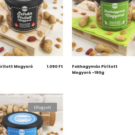
irított Mogyoró
1.090
Ft
Fokhagymás Pirított
Mogyoró -190g
Elfogyott