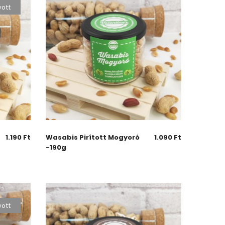
yott
1.190
Ft
Wasabis Pirított Mogyoró
1.090
Ft
-190g
yott