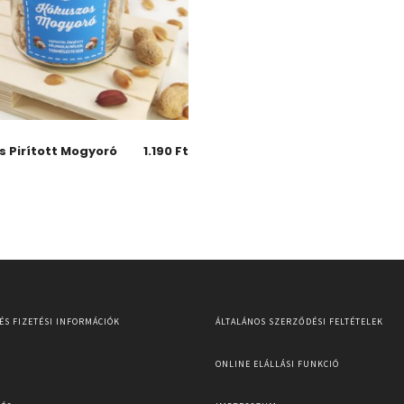
s Pirított Mogyoró
1.190
Ft
 ÉS FIZETÉSI INFORMÁCIÓK
ÁLTALÁNOS SZERZŐDÉSI FELTÉTELEK
ONLINE ELÁLLÁSI FUNKCIÓ