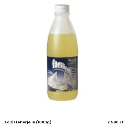
Tojásfehérje lé (1000g)
2.590
Ft