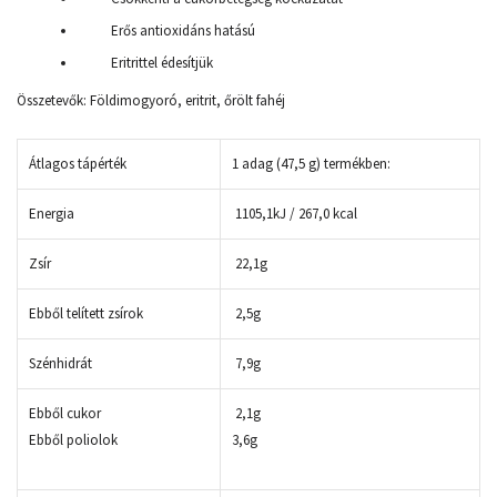
Erős antioxidáns hatású
Eritrittel édesítjük
Összetevők: Földimogyoró, eritrit, őrölt fahéj
Átlagos tápérték
1 adag (47,5 g) termékben:
Energia
1105,1kJ / 267,0 kcal
Zsír
22,1g
Ebből telített zsírok
2,5g
Szénhidrát
7,9g
Ebből cukor
2,1g
Ebből poliolok
3,6g