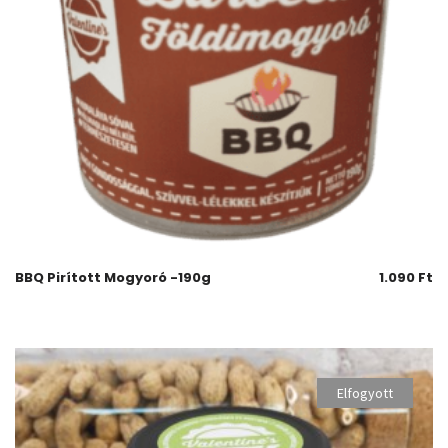
BBQ Pirított Mogyoró -190g
1.090
Ft
Elfogyott