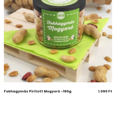
Fokhagymás Pirított Mogyoró -190g
1.090
Ft