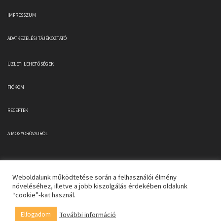
IMPRESSZUM
ADATKEZELÉSI TÁJÉKOZTATÓ
ÜZLETI LEHETŐSÉGEK
FIÓKOM
RECEPTEK
A MOGYORÓVAJRÓL
Weboldalunk működtetése során a felhasználói élmény
növeléséhez, illetve a jobb kiszolgálás érdekében oldalunk
“cookie”-kat használ.
Copyright 2026 © Valentine's Mogyoróvaj
További információ
Elfogadom
0