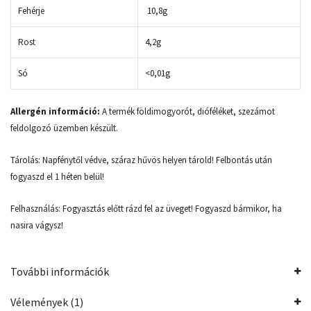
Fehérje
10,8g
Rost
4,2g
Só
<0,01g
Allergén információ:
A termék földimogyorót, dióféléket, szezámot
feldolgozó üzemben készült.
Tárolás: Napfénytől védve, száraz hűvös helyen tárold! Felbontás után
fogyaszd el 1 héten belül!
Felhasználás: Fogyasztás előtt rázd fel az üveget! Fogyaszd bármikor, ha
nasira vágysz!
További információk
Vélemények (1)