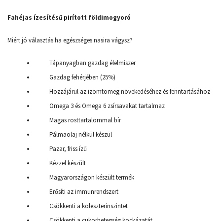
Fahéjas ízesítésű pirított földimogyoró
Miért jó választás ha egészséges nasira vágysz?
Tápanyagban gazdag élelmiszer
Gazdag fehérjében (25%)
Hozzájárul az izomtömeg növekedéséhez és fenntartásához
Omega 3 és Omega 6 zsírsavakat tartalmaz
Magas rosttartalommal bír
Pálmaolaj nélkül készül
Pazar, friss ízű
Kézzel készült
Magyarországon készült termék
Erősíti az immunrendszert
Csökkenti a koleszterinszintet
Csökkenti a cukorbetegség kockázatát