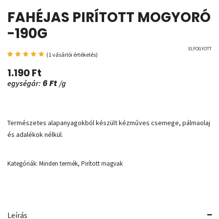
FAHÉJAS PIRÍTOTT MOGYORÓ
-190G
ELFOGYOTT
(
1
vásárlói értékelés)
Értékelés
1
5.00
az
1.190
Ft
5-ből,
értékelés
6
Ft
egységár:
/g
alapján
Természetes alapanyagokból készült kézműves csemege, pálmaolaj
és adalékok nélkül.
Kategóriák:
Minden termék
,
Pirított magvak
Leírás