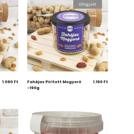
Elfogyott
1.090
Ft
Fahéjas Pirított Mogyoró
1.190
Ft
-190g