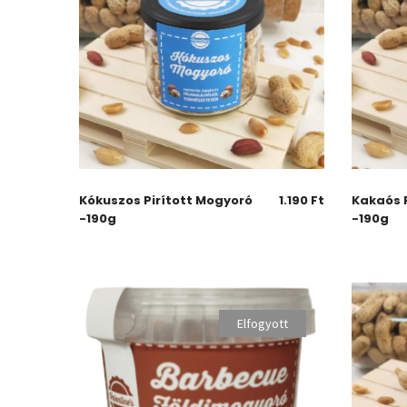
Kókuszos Pirított Mogyoró
1.190
Ft
Kakaós 
-190g
-190g
Elfogyott