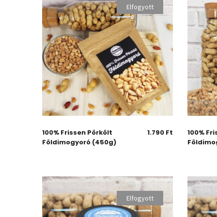
Elfogyott
100% Frissen Pörkölt
1.790
Ft
100% Fri
Földimogyoró (450g)
Földimo
Elfogyott