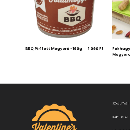
BBQ Pirított Mogyoró -190g
1.090
Ft
Fokhagy
Mogyoró
SZÁLLÍTÁSI
KAPCSOLAT