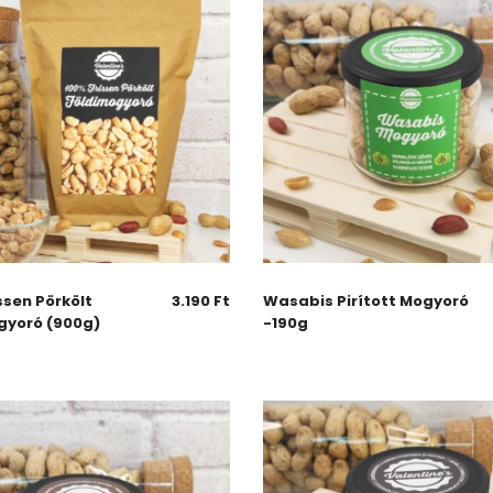
ssen Pörkölt
3.190
Ft
Wasabis Pirított Mogyoró
gyoró (900g)
-190g