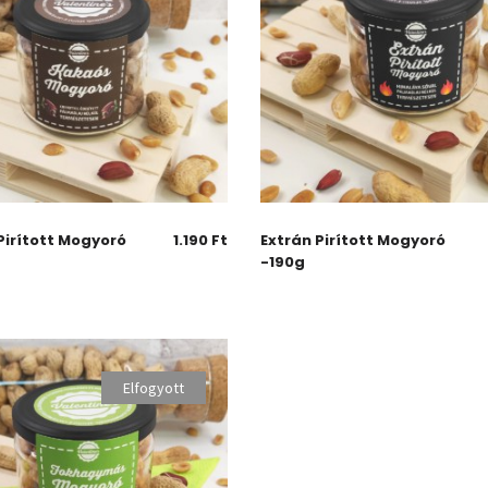
Pirított Mogyoró
1.190
Ft
Extrán Pirított Mogyoró
-190g
Elfogyott