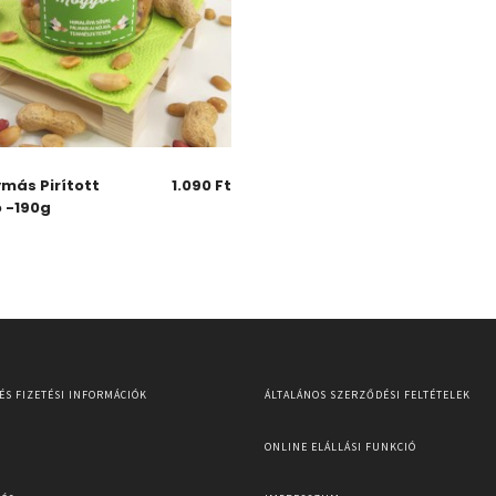
más Pirított
1.090
Ft
 -190g
 ÉS FIZETÉSI INFORMÁCIÓK
ÁLTALÁNOS SZERZŐDÉSI FELTÉTELEK
ONLINE ELÁLLÁSI FUNKCIÓ