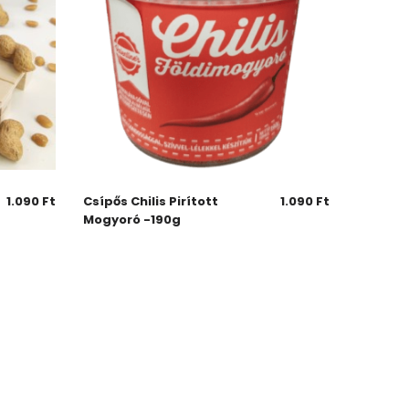
1.090
Ft
Csípős Chilis Pirított
1.090
Ft
Mogyoró -190g