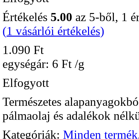
Értékelés
5.00
az 5-ből,
1
ér
(
1
vásárlói értékelés)
1.090
Ft
egységár:
6
Ft
/g
Elfogyott
Természetes alapanyagokbó
pálmaolaj és adalékok nélkü
Kategóriák:
Minden termék