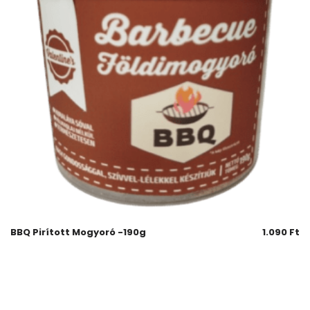
BBQ Pirított Mogyoró -190g
1.090
Ft