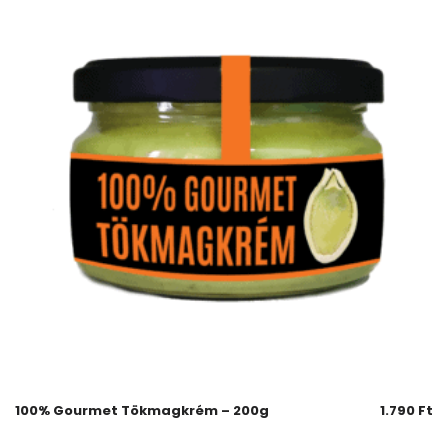
100% Gourmet Tökmagkrém – 200g
1.790
Ft