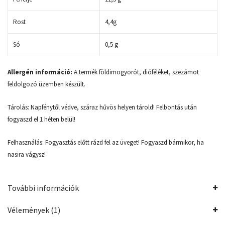
Rost
4,4g
Só
0,5 g
Allergén információ:
A termék földimogyorót, dióféléket, szezámot
feldolgozó üzemben készült.
Tárolás: Napfénytől védve, száraz hűvös helyen tárold! Felbontás után
fogyaszd el 1 héten belül!
Felhasználás: Fogyasztás előtt rázd fel az üveget! Fogyaszd bármikor, ha
nasira vágysz!
További információk
Vélemények (1)