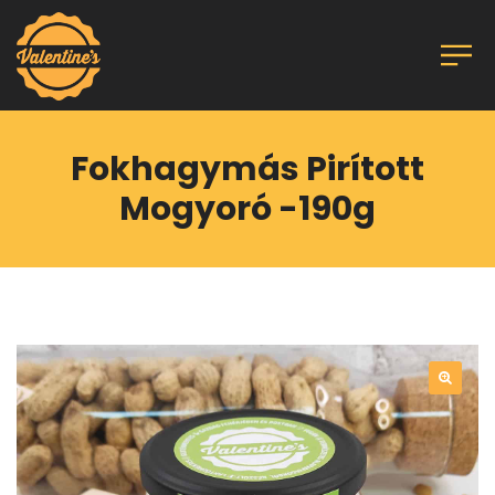
Fokhagymás Pirított
Mogyoró -190g