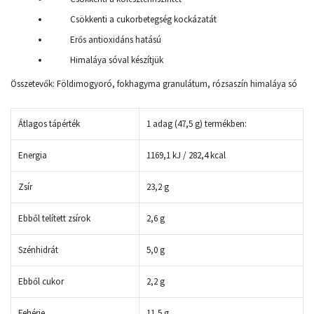
Csökkenti a cukorbetegség kockázatát
Erős antioxidáns hatású
Himaláya sóval készítjük
Összetevők: Földimogyoró, fokhagyma granulátum, rózsaszín himaláya só
Átlagos tápérték
1 adag (47,5 g) termékben:
Energia
1169,1 kJ / 282,4 kcal
Zsír
23,2 g
Ebből telített zsírok
2,6 g
Szénhidrát
5,0 g
Ebből cukor
2,2 g
Fehérje
11,5 g