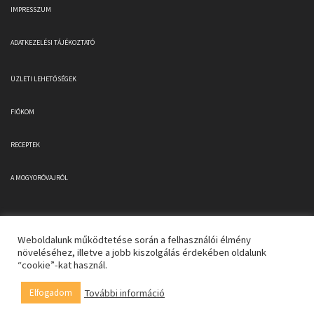
IMPRESSZUM
ADATKEZELÉSI TÁJÉKOZTATÓ
ÜZLETI LEHETŐSÉGEK
FIÓKOM
RECEPTEK
A MOGYORÓVAJRÓL
Weboldalunk működtetése során a felhasználói élmény
növeléséhez, illetve a jobb kiszolgálás érdekében oldalunk
“cookie”-kat használ.
Copyright 2026 © Valentine's Mogyoróvaj
További információ
Elfogadom
0