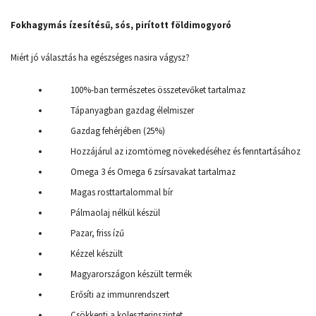
Fokhagymás ízesítésű, sós, pirított földimogyoró
Miért jó választás ha egészséges nasira vágysz?
100%-ban természetes összetevőket tartalmaz
Tápanyagban gazdag élelmiszer
Gazdag fehérjében (25%)
Hozzájárul az izomtömeg növekedéséhez és fenntartásához
Omega 3 és Omega 6 zsírsavakat tartalmaz
Magas rosttartalommal bír
Pálmaolaj nélkül készül
Pazar, friss ízű
Kézzel készült
Magyarországon készült termék
Erősíti az immunrendszert
Csökkenti a koleszterinszintet