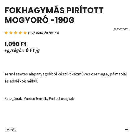
FOKHAGYMÁS PIRÍTOTT
MOGYORÓ -190G
ELFOGYOTT
(
1
vásárlói értékelés)
Értékelés
1
5.00
az
1.090
Ft
5-ből,
értékelés
6
Ft
egységár:
/g
alapján
Természetes alapanyagokból készült kézműves csemege, pálmaolaj
és adalékok nélkül.
Kategóriák:
Minden termék
,
Pirított magvak
Leírás