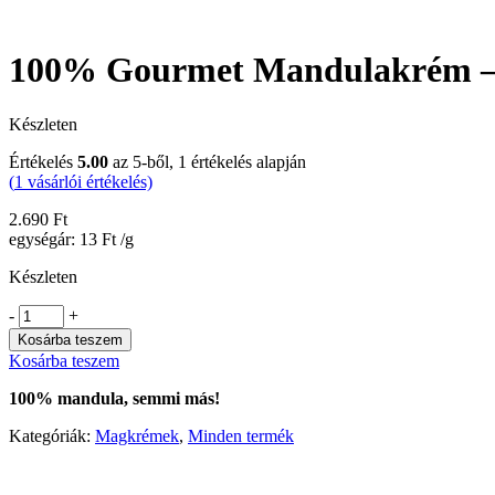
100% Gourmet Mandulakrém –
Készleten
Értékelés
5.00
az 5-ből,
1
értékelés alapján
(
1
vásárlói értékelés)
2.690
Ft
egységár:
13
Ft
/g
Készleten
-
+
Kosárba teszem
Kosárba teszem
100% mandula, semmi más!
Kategóriák:
Magkrémek
,
Minden termék