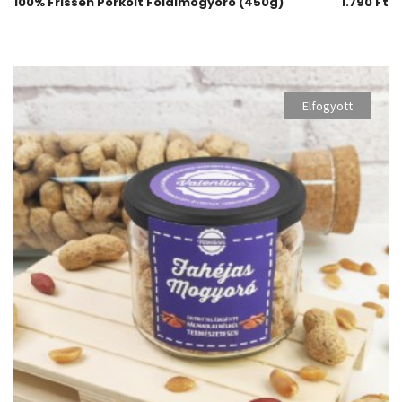
100% Frissen Pörkölt Földimogyoró (450g)
1.790
Ft
Elfogyott