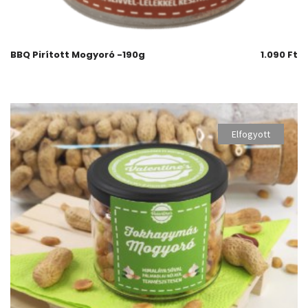
BBQ Pirított Mogyoró -190g
1.090
Ft
Elfogyott