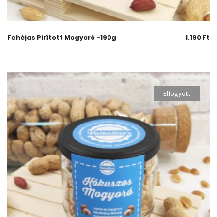
Fahéjas Pirított Mogyoró -190g
1.190
Ft
Elfogyott