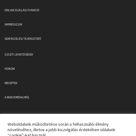
ONLINE ELÁLLÁSI FUNKCIÓ
IMPRESSZUM
ADATKEZELÉSI TÁJÉKOZTATÓ
ÜZLETI LEHETŐSÉGEK
FIÓKOM
RECEPTEK
A MOGYORÓVAJRÓL
Weboldalunk működtetése során a felhasználói élmény
növeléséhez, illetve a jobb kiszolgálás érdekében oldalunk
“cookie”-kat használ.