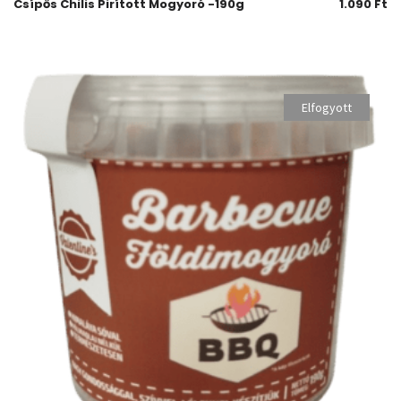
Csípős Chilis Pirított Mogyoró -190g
1.090
Ft
Elfogyott