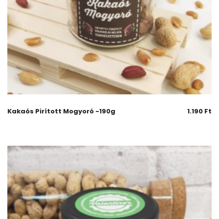
Kakaós Pirított Mogyoró -190g
1.190
Ft