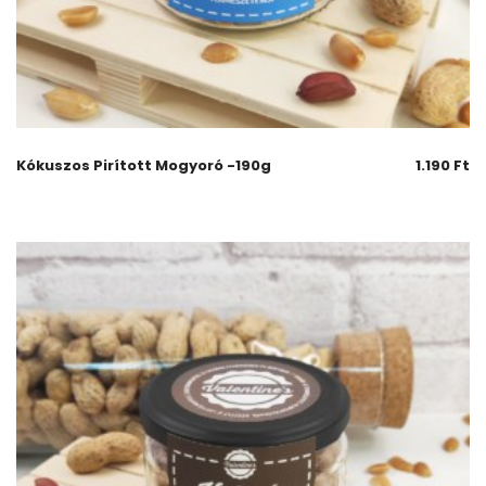
Kókuszos Pirított Mogyoró -190g
1.190
Ft