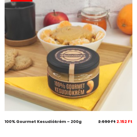
100% Gourmet Kesudiókrém – 200g
2.690
Ft
2.152
Ft