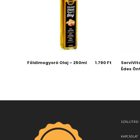
Földimogyoró Olaj – 250ml
1.790
Ft
ServiVit
Édes Ön
SZÁLLÍTÁSI
KAPCSOLAT