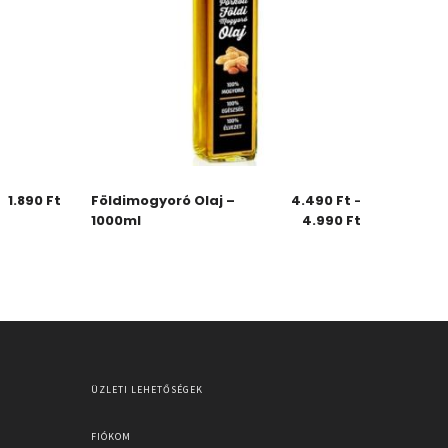
1.890
Ft
Földimogyoró Olaj –
4.490
Ft
–
1000ml
4.990
Ft
ÜZLETI LEHETŐSÉGEK
FIÓKOM