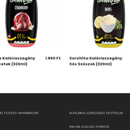
a Kalóriaszegény
1.890
Ft
ServiVita Kalóriaszegény
tetek (320ml)
Sós Szószok (320ml)
 ÉS FIZETÉSI INFORMÁCIÓK
ÁLTALÁNOS SZERZŐDÉSI FELTÉTELEK
ONLINE ELÁLLÁSI FUNKCIÓ