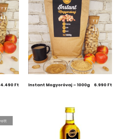
4.490
Ft
Instant Mogyoróvaj – 1000g
6.990
Ft
yott