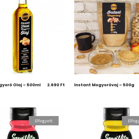
gyoró Olaj – 500ml
2.690
Ft
Instant Mogyoróvaj – 500g
Elfogyott
Elfog