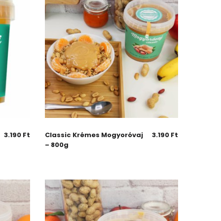
3.190
Ft
Classic Krémes Mogyoróvaj
3.190
Ft
– 800g