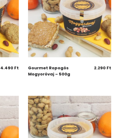
4.490
Ft
Gourmet Ropogós
2.290
Ft
Mogyoróvaj – 500g