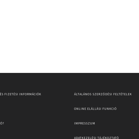
 ÉS FIZETÉSI INFORMÁCIÓK
ÁLTALÁNOS SZERZŐDÉSI FELTÉTELEK
ONLINE ELÁLLÁSI FUNKCIÓ
TÓ?
IMPRESSZUM
ADATKEZELÉSI TÁJÉKOZTATÓ