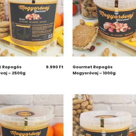
t Ropogós
9.990
Ft
Gourmet Ropogós
vaj – 2500g
Mogyoróvaj – 1000g