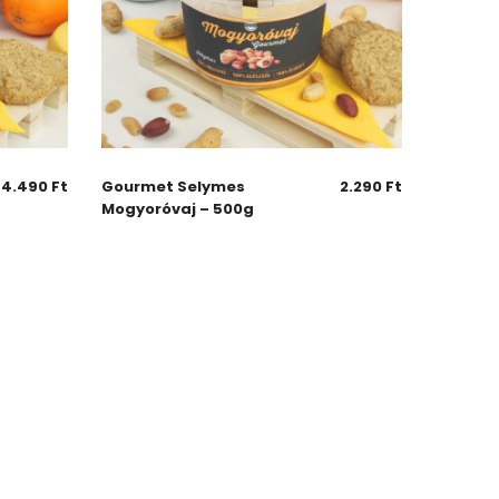
4.490
Ft
Gourmet Selymes
2.290
Ft
Mogyoróvaj – 500g