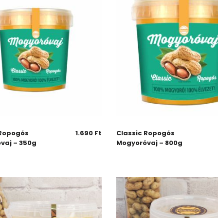
 Ropogós
1.690
Ft
Classic Ropogós
vaj – 350g
Mogyoróvaj – 800g