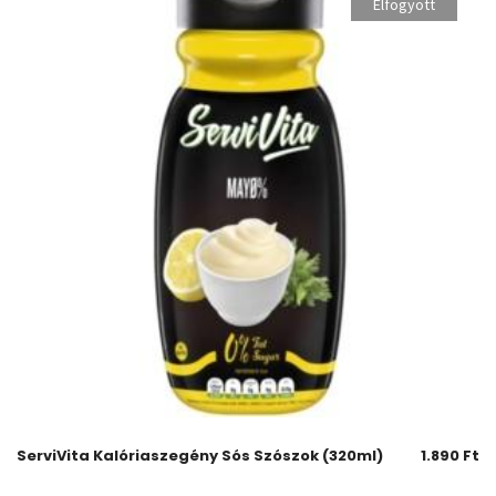
Elfogyott
ServiVita Kalóriaszegény Sós Szószok (320ml)
1.890
Ft