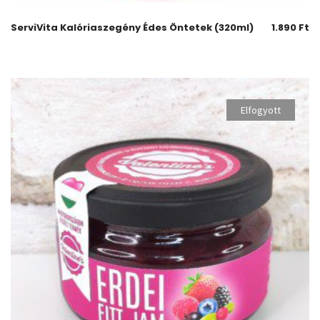
ServiVita Kalóriaszegény Édes Öntetek (320ml)
1.890
Ft
Elfogyott