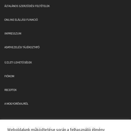
ÁLTALÁNOS SZERZŐDÉSI FELTÉTELEK
ONLINE ELÁLLÁSI FUNKCIÓ
IMPRESSZUM
ADATKEZELÉSI TÁJÉKOZTATÓ
ÜZLETI LEHETŐSÉGEK
FIÓKOM
RECEPTEK
A MOGYORÓVAJRÓL
Weboldalunk működtetése során a felhasználói élmény