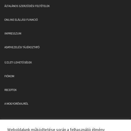
ÁLTALÁNOS SZERZŐDÉSI FELTÉTELEK
ONLINE ELÁLLÁSI FUNKCIÓ
IMPRESSZUM
ADATKEZELÉSI TÁJÉKOZTATÓ
ÜZLETI LEHETŐSÉGEK
FIÓKOM
RECEPTEK
A MOGYORÓVAJRÓL
Weboldalunk működtetése során a felhasználói élmény