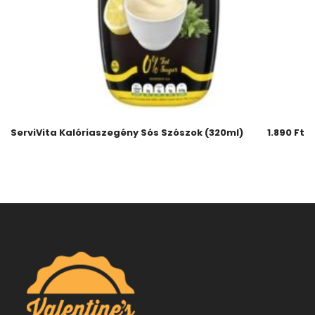
ServiVita Kalóriaszegény Sós Szószok (320ml)
1.890
Ft