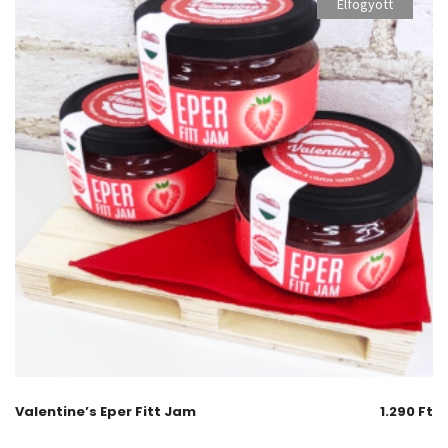
Elfogyott
Valentine’s Eper Fitt Jam
1.290
Ft