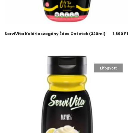
ServiVita Kalóriaszegény Édes Öntetek (320ml)
1.890
Ft
Elfogyott