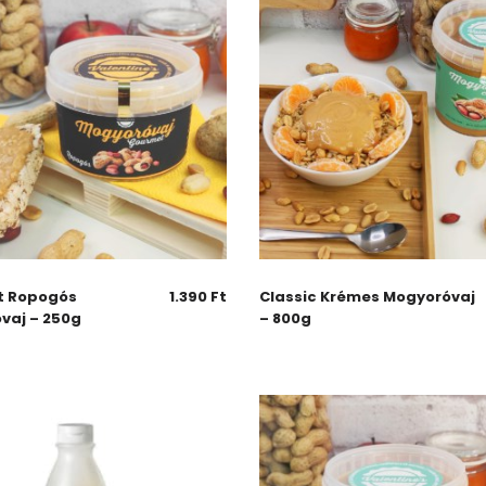
t Ropogós
1.390
Ft
Classic Krémes Mogyoróvaj
vaj – 250g
– 800g