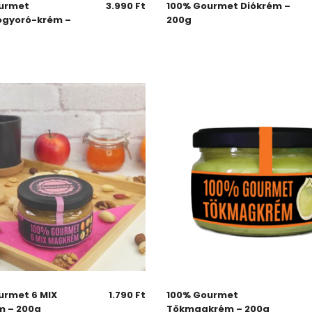
urmet
3.990
Ft
100% Gourmet Diókrém –
gyoró-krém –
200g
urmet 6 MIX
1.790
Ft
100% Gourmet
 – 200g
Tökmagkrém – 200g