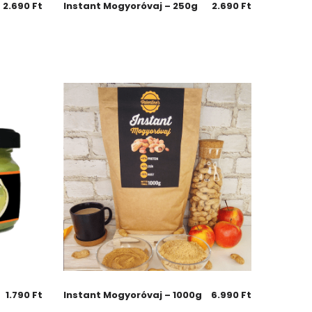
2.690
Ft
Instant Mogyoróvaj – 250g
2.690
Ft
1.790
Ft
Instant Mogyoróvaj – 1000g
6.990
Ft