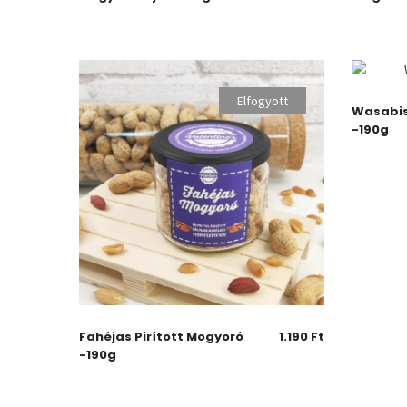
Elfogyott
Wasabis
-190g
Fahéjas Pirított Mogyoró
1.190
Ft
-190g