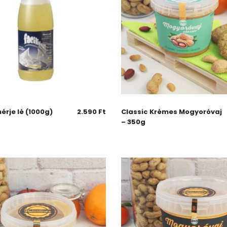
érje lé (1000g)
2.590
Ft
Classic Krémes Mogyoróvaj
– 350g