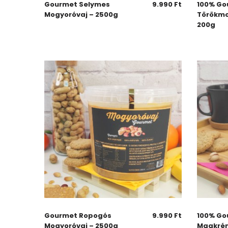
Gourmet Selymes
9.990
Ft
100% Go
Mogyoróvaj – 2500g
Törökmo
200g
Gourmet Ropogós
9.990
Ft
100% Go
Mogyoróvaj – 2500g
Magkrém