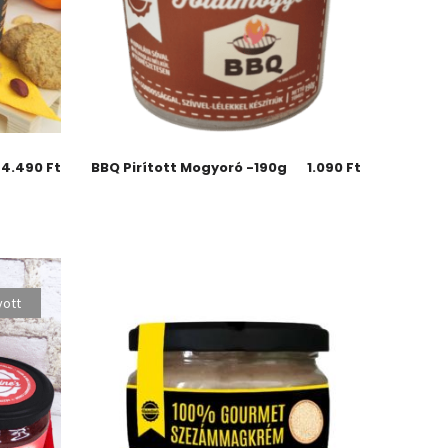
4.490
Ft
BBQ Pirított Mogyoró -190g
1.090
Ft
yott