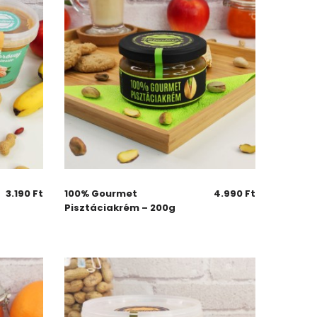
3.190
Ft
100% Gourmet
4.990
Ft
Pisztáciakrém – 200g