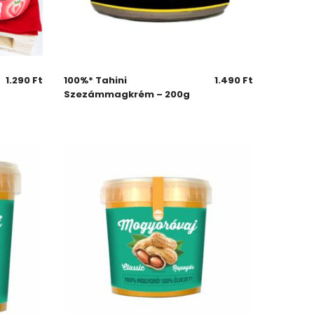
1.290
Ft
100%* Tahini
1.490
Ft
Szezámmagkrém – 200g