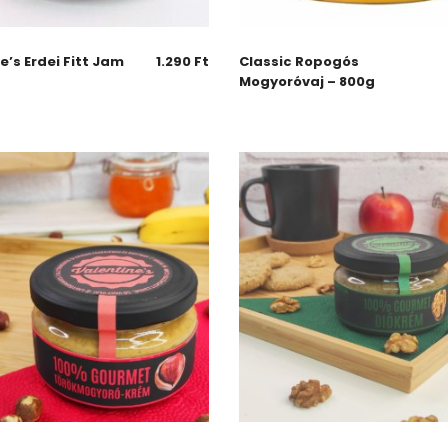
e’s Erdei Fitt Jam
1.290
Ft
Classic Ropogós
Mogyoróvaj – 800g