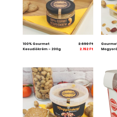
100% Gourmet
2.690
Ft
Gourmet
Kesudiókrém – 200g
2.152
Ft
Mogyoró