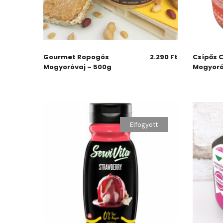
Gourmet Ropogós
2.290
Ft
Csípős Ch
Mogyoróvaj – 500g
Mogyoró
Elfogyott