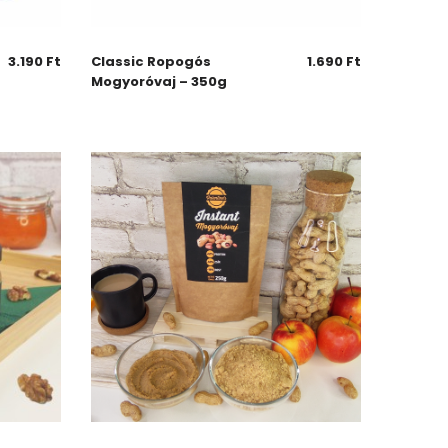
3.190
Ft
Classic Ropogós
1.690
Ft
Mogyoróvaj – 350g