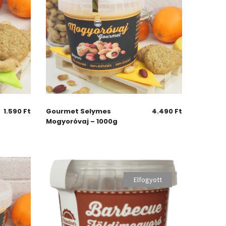
1.590
Ft
Gourmet Selymes
4.490
Ft
Mogyoróvaj – 1000g
Elfogyott