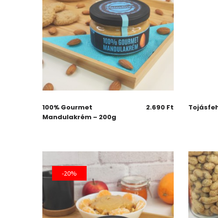
100% Gourmet
2.690
Ft
Tojásfeh
Mandulakrém – 200g
-20%