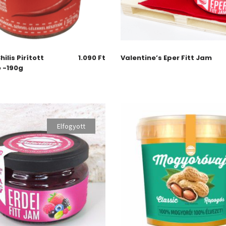
ilis Pirított
1.090
Ft
Valentine’s Eper Fitt Jam
 -190g
Elfogyott