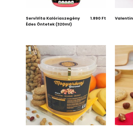
ServiVita Kalóriaszegény
1.890
Ft
Valentin
Édes Öntetek (320ml)