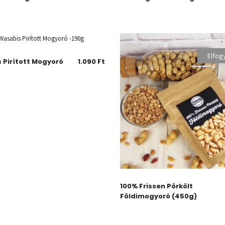
Elfog
 Pirított Mogyoró
1.090
Ft
100% Frissen Pörkölt
Földimogyoró (450g)