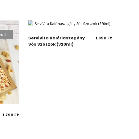
yott
Elfogyott
ServiVita Kalóriaszegény
1.890
Ft
Sós Szószok (320ml)
1.790
Ft