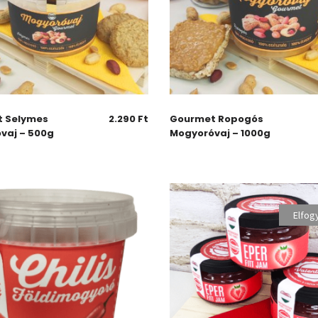
 Selymes
2.290
Ft
Gourmet Ropogós
vaj – 500g
Mogyoróvaj – 1000g
Elfog