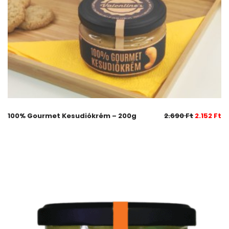
100% Gourmet Kesudiókrém – 200g
2.690
Ft
2.152
Ft