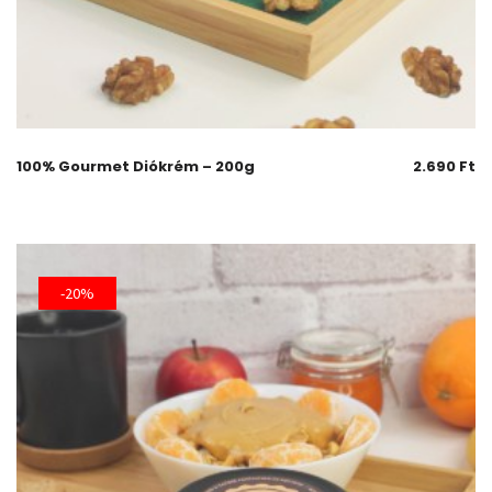
100% Gourmet Diókrém – 200g
2.690
Ft
-20%